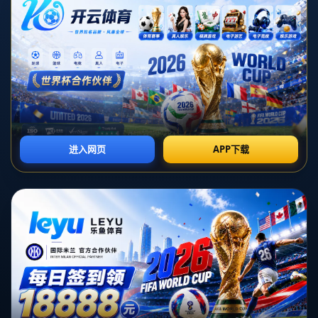
平局，再次点燃了球迷的热情。距离榜首仅3分的那不勒斯，正在竭
力缩短与领头羊之间的差距。本场比赛不仅是一场技战术的比拼，更
是一场充满戏剧性的足球对决。
恩多耶的脚后跟妙技：打破僵局的关键
博洛尼亚的恩多耶无疑是本场的焦点球员之一。比赛第32分钟，他用
极具创造力的脚后跟射门，为球队制造了一个令人惊叹的进球。这一
精彩瞬间不仅展现了他的个人能力，也体现了博洛尼亚在进攻端的策
划能力。从角球开始，博洛尼亚通过几次精准传递成功突破了那不勒
斯的防线，恩多耶则利用自己的绝佳触球技术在门前完成了这个优雅
的进球。这种匠心独具的射门方式，不仅彰显了球员个人的技术实
力，还成为赛后热议焦点。
那不勒斯的调整与扳平：团队实力的证明
那不勒斯虽然早早落后，但他们没有让比赛彻底失控。比赛第61分
钟，那不勒斯前锋通过一次精妙的配合攻破了博洛尼亚的球门，成功
将比分扳平。整个进球背后体现了全队的紧密协作与默契，才得以绕
过博洛尼亚的防守阵型。特别是在关键时刻，那不勒斯展现了他们的
韧性与创造力，试图扳回更多的主动权。
目前，
那不勒斯距榜首仅有3分
。虽未能在本场比赛取胜，但球队接