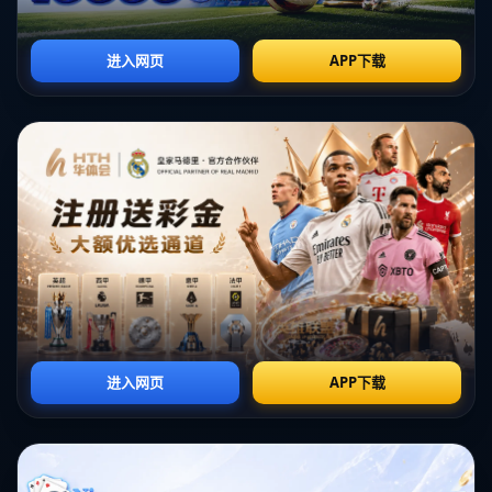
下来的每一场比赛都将至关重要。他们能否平稳过渡目前阶段，并全
力冲击榜首，值得球迷期待。
意甲竞争白热化：榜首之争愈发激烈
这场平局不仅影响了两队的排名，也让意甲本赛季的竞争态势更加扣
人心弦。榜首的争夺战随着比赛不断推进愈发激烈，那不勒斯正努力
拉近与榜首之间的差距。而博洛尼亚通过这一场表现证明，他们有足
够实力与强队抗衡。
作为那不勒斯球迷，他们可能会遗憾球队未能全取三分。但从长远来
看，通过稳定的表现，以及主力球员的及时调整，球队仍然有机会争
夺冠军。博洛尼亚则通过精彩的表现与创造性进攻，占据了比赛心理
上的优势，让球队士气大增。